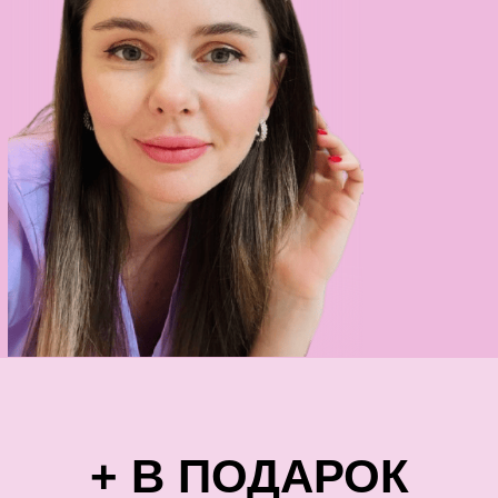
07 августа 15:00 по Нью-Йорку
07 августа 21:00 по Нью-Йорку
Нажимая кнопку, вы соглашаетесь с условиями
Политики
конфиденциальности
и
Договора-оферты
, а также даёте согласие
на получение информационных сообщений через SMS, email,
WhatsApp и другие каналы, а также на сбор и распространение
отзывов и кейсов