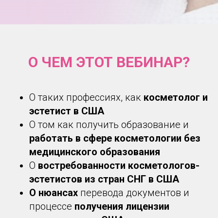
Забери подарок за регистрацию:
авторский чек-лист по составам
О ЧЕМ ЭТОТ ВЕБИНАР?
косметики!
О таких профессиях, как
косметолог и
эстетист в США
О том как получить образование и
работать в сфере косметологии без
медицинского образования
О
востребованности косметологов-
эстетистов из стран СНГ в США
О нюансах
перевода документов и
процессе
получения лицензии