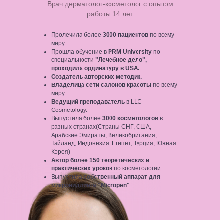
Врач дерматолог-косметолог с опытом
работы 14 лет
Пролечила более
3000 пациентов
по всему
миру.
Прошла обучение в
PRM University
по
специальности
"Лечебное дело",
проходила ординатуру в USA.
Создатель авторских методик.
Владелица сети салонов красоты
по всему
миру.
Ведущий преподаватель
в LLC
Cosmetology.
Выпустила более
3000 косметологов
в
разных странах(Страны СНГ, США,
Арабские Эмираты, Великобритания,
Тайланд, Индонезия, Египет, Турция, Южная
Корея)
Автор более 150 теоретических и
практических уроков
по косметологии
Выпустила
собственный аппарат для
микронидлинга "Micropen"
08 августа 10:00 по Нью-Йорку